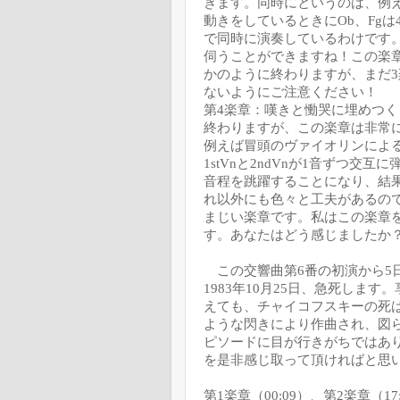
きます。同時にというのは、例
動きをしているときに
Ob
、
Fg
は
で同時に演奏しているわけです
伺うことができますね！この楽
かのように終わりますが、まだ
3
ないようにご注意ください！
第
4
楽章：嘆きと慟哭に埋めつく
終わりますが、この楽章は非常
例えば冒頭のヴァイオリンによ
1stVn
と
2ndVn
が
1
音ずつ交互に
音程を跳躍することになり、結
れ以外にも色々と工夫があるの
まじい楽章です。私はこの楽章
す。あなたはどう感じましたか
この交響曲第
6
番の初演から
5
1983
年
10
月
25
日、急死します。
えても、チャイコフスキーの死
ような閃きにより作曲され、図
ピソードに目が行きがちではあ
を是非感じ取って頂ければと思
第1楽章（00:09）、第2楽章（17