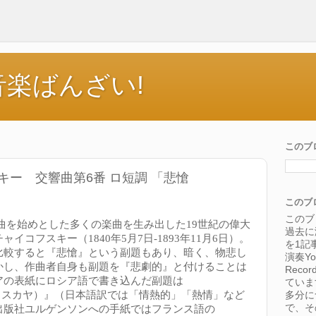
楽ばんざい!
このブ
ー 交響曲第6番 ロ短調 「悲愴
このブ
このブ
曲を始めとした多くの楽曲を生み出した
19
世紀の偉大
過去に
チャイコフスキー（
1840
年
5
月
7
日
-1893
年
11
月
6
日）。
を1記
比較すると『悲愴』という副題もあり、暗く、物悲し
演奏Yo
かし、作曲者自身も副題を『悲劇的』と付けることは
Rec
アの表紙にロシア語で書き込んだ副題は
ていま
ィーチェスカヤ）』（日本語訳では「情熱的」「熱情」など
多分に
で、そ
出版社ユルゲンソンへの手紙ではフランス語の