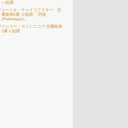
ハ短調
ピョートル・チャイコフスキー 交
響曲第6番 ロ短調 「悲愴
(Pathetique)」
ヴァシリー・カリンニコフ 交響曲第
1番ト短調