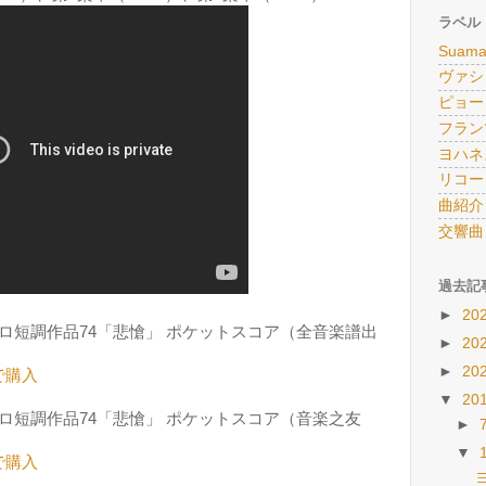
ラベル
Suama
ヴァシ
ピョー
フラン
ヨハネ
リコー
曲紹介
交響曲
過去記
►
20
ロ短調作品74「悲愴」 ポケットスコア（全音楽譜出
►
20
►
20
で購入
▼
20
ロ短調作品74「悲愴」 ポケットスコア（音楽之友
►
▼
で購入