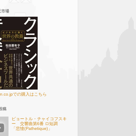
天市場
on.co.jpでの購入はこちら
投稿
ピョートル・チャイコフスキ
ー 交響曲第6番 ロ短調
「悲愴(Pathetique)」