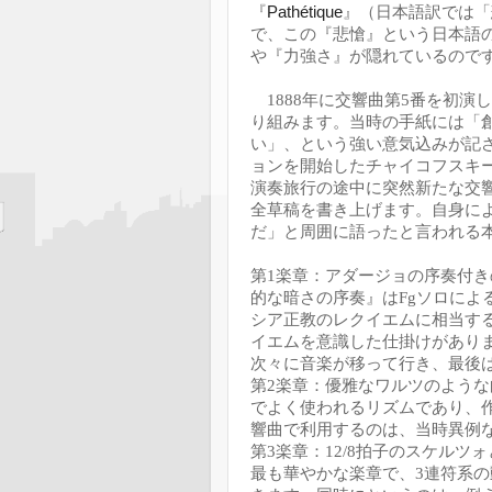
Pathétique
『
』（日本語訳では「
で、この『悲愴』という日本語
や『力強さ』が隠れているので
1888
年に交響曲第
5
番を初演し
り組みます。当時の手紙には「
い」、という強い意気込みが記
ョンを開始したチャイコフスキ
演奏旅行の途中に突然新たな交
全草稿を書き上げます。自身に
だ」と周囲に語ったと言われる
第
1
楽章：アダージョの序奏付き
的な暗さの序奏』は
Fg
ソロによ
シア正教のレクイエムに相当す
イエムを意識した仕掛けがあり
次々に音楽が移って行き、最後
第
2
楽章：優雅なワルツのような
でよく使われるリズムであり、
響曲で利用するのは、当時異例
第
3
楽章：
12/8
拍子のスケルツォ
最も華やかな楽章で、
3
連符系の