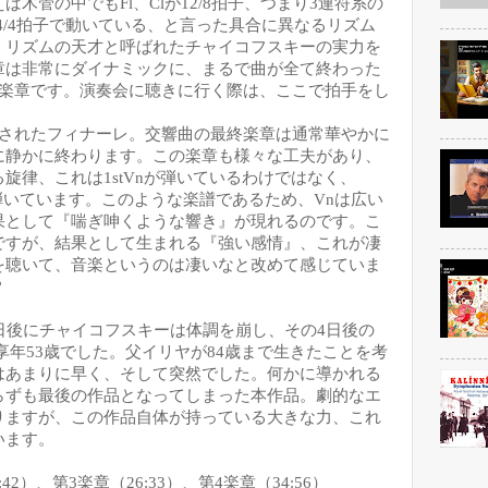
えば木管の中でも
Fl
、
Cl
が
12/8
拍子、つまり
3
連符系の
4/4
拍子で動いている、と言った具合に異なるリズム
。リズムの天才と呼ばれたチャイコフスキーの実力を
章は非常にダイナミックに、まるで曲が全て終わった
楽章です。演奏会に聴きに行く際は、ここで拍手をし
されたフィナーレ。交響曲の最終楽章は通常華やかに
に静かに終わります。この楽章も様々な工夫があり、
る旋律、これは
1stVn
が弾いているわけではなく、
弾いています。このような楽譜であるため、
Vn
は広い
果として『喘ぎ呻くような響き』が現れるのです。こ
ですが、結果として生まれる『強い感情』、これが凄
を聴いて、音楽というのは凄いなと改めて感じていま
？
日後にチャイコフスキーは体調を崩し、その
4
日後の
享年
53
歳でした。父イリヤが
84
歳まで生きたことを考
はあまりに早く、そして突然でした。何かに導かれる
らずも最後の作品となってしまった本作品。劇的なエ
りますが、この作品自体が持っている大きな力、これ
います。
:42）、第3楽章（26:33）、第4楽章（34:56）