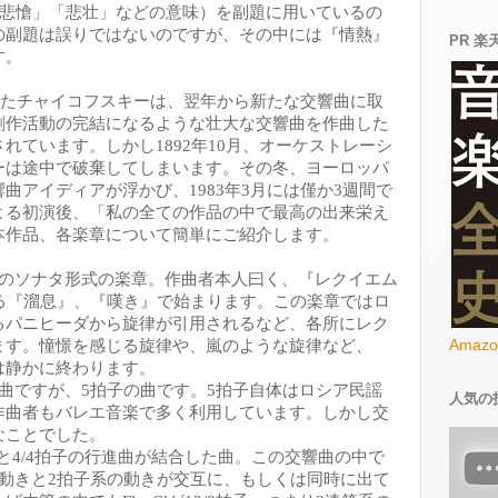
悲愴」「悲壮」などの意味）を副題に用いているの
の副題は誤りではないのですが、その中には『情熱』
PR 楽
す。
たチャイコフスキーは、翌年から新たな交響曲に取
創作活動の完結になるような壮大な交響曲を作曲した
されています。しかし
1892
年
10
月、オーケストレーシ
ーは途中で破棄してしまいます。その冬、ヨーロッパ
響曲アイディアが浮かび、
1983
年
3
月には僅か
3
週間で
よる初演後、「私の全ての作品の中で最高の出来栄え
本作品、各楽章について簡単にご紹介します。
のソナタ形式の楽章。作曲者本人曰く、『レクイエム
る『溜息』、『嘆き』で始まります。この楽章ではロ
るパニヒーダから旋律が引用されるなど、各所にレク
Amaz
ます。憧憬を感じる旋律や、嵐のような旋律など、
は静かに終わります。
曲ですが、
5
拍子の曲です。
5
拍子自体はロシア民謡
人気の
作曲者もバレエ音楽で多く利用しています。しかし交
なことでした。
と
4/4
拍子の行進曲が結合した曲。この交響曲の中で
動きと
2
拍子系の動きが交互に、もしくは同時に出て