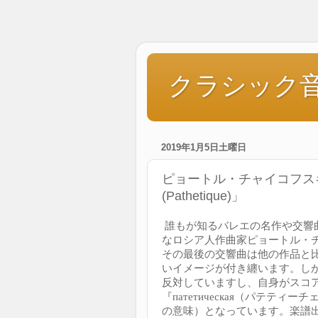
クラシック音
2019年1月5日土曜日
ピョートル・チャイコフスキ
(Pathetique)」
誰もが知るバレエの名作や交響
なロシア人作曲家ピョートル・
その最後の交響曲は他の作品と
いイメージが付き纏います。し
反対していますし、自身がスコ
『патетическая（パテテ
の意味）となっています。楽譜